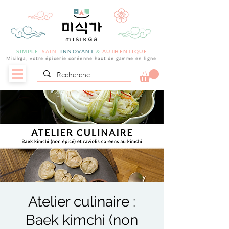
SIMPLE
SAIN
INNOVANT
&
AUTHENTIQUE
Misikga, votre épicerie coréenne haut de gamme en ligne
Atelier culinaire :
Baek kimchi (non