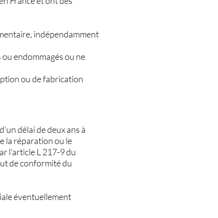
en France et ont des
plémentaire, indépendamment
més ou endommagés ou ne
eption ou de fabrication
 d'un délai de deux ans à
e la réparation ou le
 l'article L 217-9 du
aut de conformité du
iale éventuellement