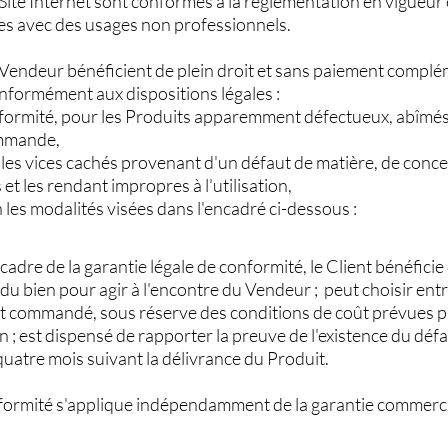
Site Internet sont conformes à la réglementation en vigueur 
es avec des usages non professionnels.
e Vendeur bénéficient de plein droit et sans paiement com
onformément aux dispositions légales :
conformité, pour les Produits apparemment défectueux, abî
ommande,
e les vices cachés provenant d'un défaut de matière, de conc
 et les rendant impropres à l'utilisation,
n les modalités visées dans l'encadré ci-dessous :
 cadre de la garantie légale de conformité, le Client bénéficie
du bien pour agir à l'encontre du Vendeur ; peut choisir entr
commandé, sous réserve des conditions de coût prévues par
; est dispensé de rapporter la preuve de l'existence du déf
quatre mois suivant la délivrance du Produit.
onformité s'applique indépendamment de la garantie commerc