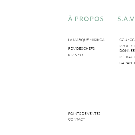
À PROPOS
S.A.V
LA MARQUE MISIKGA
CGU / CG
PROTECT
RDV DES CHEFS
DONNÉES
RIZ & CO
RÉTRACT
GARANTI
POINTS DE VENTES
CONTACT