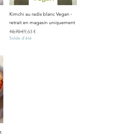
Aperçu rapide
Kimchi au radis blanc Vegan -
retrait en magasin uniquement
Prix original
Prix promotionnel
10,70 €
9,63 €
Solde d'été
t