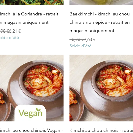
Aperçu rapide
Aperçu rapide
imchi à la Coriandre - retrait
Baekkimchi - kimchi au chou
n magasin uniquement
chinois non épicé - retrait en
magasin uniquement
rix original
rix promotionnel
,90 €
6,21 €
olde d'été
Prix original
Prix promotionnel
10,70 €
9,63 €
Solde d'été
Aperçu rapide
Aperçu rapide
imchi au chou chinois Vegan -
Kimchi au chou chinois - retrai