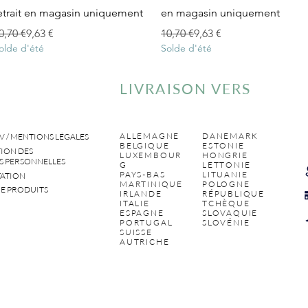
etrait en magasin uniquement
en magasin uniquement
rix original
rix promotionnel
Prix original
Prix promotionnel
0,70 €
9,63 €
10,70 €
9,63 €
olde d'été
Solde d'été
LIVRAISON VERS
ALLEMAGNE
DANEMARK
V / MENTIONS LÉGALES
BELGIQUE
ESTONIE
ION DES
LUXEMBOUR
HONGRIE
 PERSONNELLES
G
LETTONIE
PAYS-BAS
LITUANIE
ATION
MARTINIQUE
POLOGNE
E PRODUITS
IRLANDE
RÉPUBLIQUE
ITALIE
TCHÈQUE
ESPAGNE
SLOVAQUIE
PORTUGAL
SLOVÉNIE
SUISSE
AUTRICHE