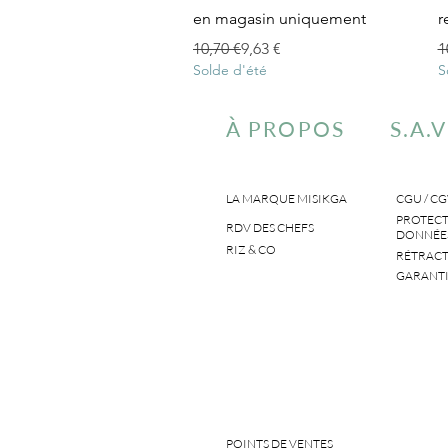
en magasin uniquement
r
Prix original
Prix promotionnel
P
P
10,70 €
9,63 €
1
Solde d'été
S
À PROPOS
S.A.V
LA MARQUE MISIKGA
CGU / CG
PROTECT
RDV DES CHEFS
DONNÉES
RIZ & CO
RÉTRACT
GARANTI
POINTS DE VENTES