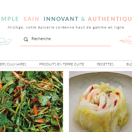
IMPLE
SAIN
INNOVANT
&
AUTHENTIQ
Misikga, votre épicerie coréenne haut de gamme en ligne
IERS CULINAIRES
PRODUITS EN TERRE CUITE
RECETTES
BL