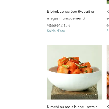
Aperçu rapide
Bibimbap coréen (Retrait en
K
magasin uniquement)
e
Prix original
Prix promotionnel
P
P
13,50 €
12,15 €
6
Solde d'été
S
Aperçu rapide
Kimchi au radis blanc - retrait
K