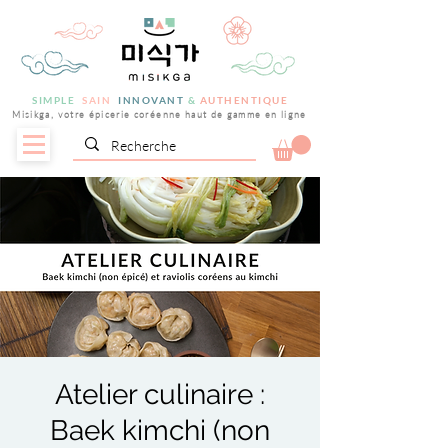
SIMPLE
SAIN
INNOVANT
&
AUTHENTIQUE
Misikga, votre épicerie coréenne haut de gamme en ligne
Atelier culinaire :
Baek kimchi (non