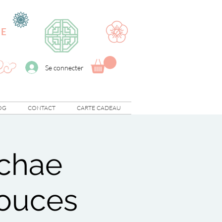
UE
Se connecter
OG
CONTACT
CARTE CADEAU
pchae
douces