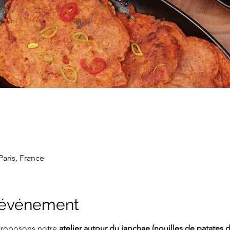
 Paris, France
l'événement
proposons notre 
atelier autour du japchae (nouilles de patates 