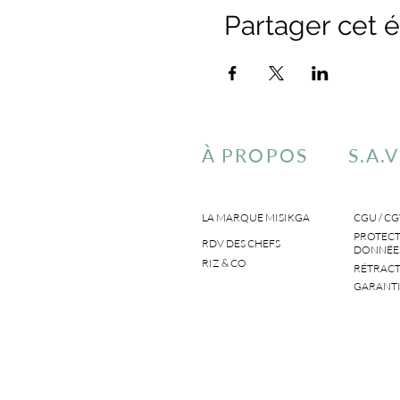
Partager cet
À PROPOS
S.A.V
LA MARQUE MISIKGA
CGU / CG
PROTECT
RDV DES CHEFS
DONNÉES
RIZ & CO
RÉTRACT
GARANTI