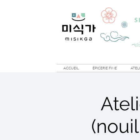
S
ACCUEIL
ÉPICERIE FINE
ATEL
Atel
(noui