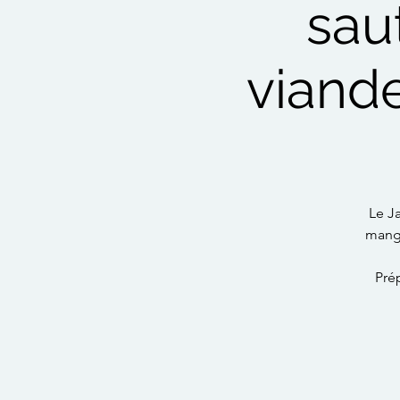
sau
viande
Le J
mange
Prép