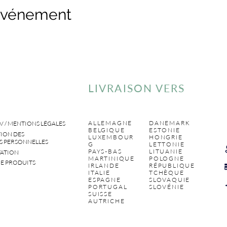
 événement
LIVRAISON VERS
ALLEMAGNE
DANEMARK
V / MENTIONS LÉGALES
BELGIQUE
ESTONIE
ION DES
LUXEMBOUR
HONGRIE
 PERSONNELLES
G
LETTONIE
PAYS-BAS
LITUANIE
ATION
MARTINIQUE
POLOGNE
E PRODUITS
IRLANDE
RÉPUBLIQUE
ITALIE
TCHÈQUE
ESPAGNE
SLOVAQUIE
PORTUGAL
SLOVÉNIE
SUISSE
AUTRICHE