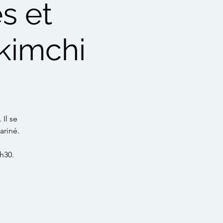
s et
 kimchi
Il se
ariné.
h30.