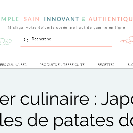
IMPLE
SAIN
INNOVANT
&
AUTHENTIQ
Misikga, votre épicerie coréenne haut de gamme en ligne
IERS CULINAIRES
PRODUITS EN TERRE CUITE
RECETTES
BL
ier culinaire : Ja
lles de patates 