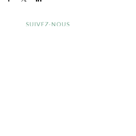
SUIVEZ-NOUS
Inscrivez-vous à notre newsletter
Envoyer
À PROPOS
S.A.V
LA MARQUE MISIKGA
PROTECTION DES DONNÉES
PERSONNELLES
RIZ & CO
GARANTIE PRODUITS
POINTS DE VENTES