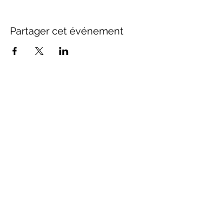
Partager cet événement
SUIVEZ-NOUS
Inscrivez-vous à notre newsletter
Envoyer
À PROPOS
S.A.V