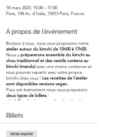
18 mars 2023, 15:00 – 17:00
Paris, 148 Av. d'Italie, 75013 Paris, France
À propos de l'événement
Bonjour à tous, nous vous proposons notre
atelier autour du kimchi de 15h00 à 17h00.
Nous y
préparerons ensemble du kimchi au
chou traditionnel et des raviolis coréens au
kimchi (mandu)
avec une moine coréenne et
vous pourrez repartir avec votre propre
kimchi chez vous !
Les recettes de l'atelier
sont disponibles versions vegan.
Pour cet évènement nous vous proposons
deux types de billets
:
-
Le billet classique
pour l'atelier kimchi
-
Le billet +
pour l'atelier kimchi où une jarre
de deux litres vous sera fournie pour y
Billets
mettre votre kimchi
Le billet + correspond au prix de l'atelier et
d'une jarre à prix réduit de 10% !
voir la
Vente expirée
jarre.