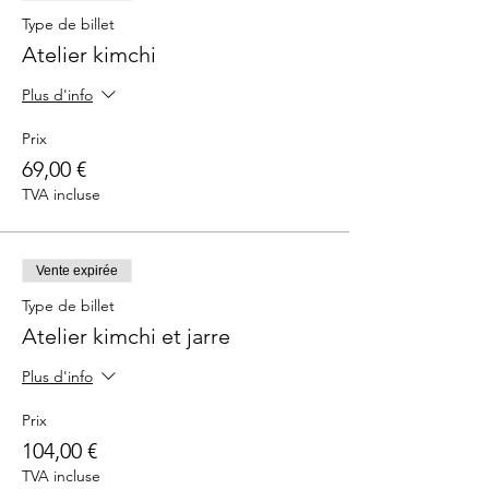
Prévoir un récipient de 1,5 L de capacité au
Type de billet
minimum, adapté à la fermentation pour
Atelier kimchi
emporter votre kimchi pour le billet
classique.
Plus d'info
Les places pour les cours sont limitées à 10
personnes.
Prix
69,00 €
TVA incluse
Vente expirée
Type de billet
Atelier kimchi et jarre
Plus d'info
Prix
104,00 €
TVA incluse