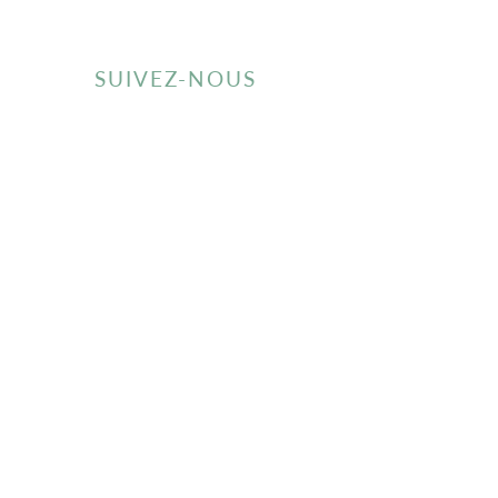
SUIVEZ-NOUS
Inscrivez-vous à notre newsletter
Envoyer
À PROPOS
S.A.V
LA MARQUE MISIKGA
PROTECTION DES DONNÉES
PERSONNELLES
RIZ & CO
GARANTIE PRODUITS
POINTS DE VENTES
RÉTRACTATION