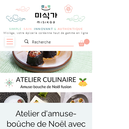
SIMPLE
SAIN
INNOVANT
&
AUTHENTIQUE
Misikga, votre épicerie coréenne haut de gamme en ligne
Atelier d'amuse-
boûche de Noël avec