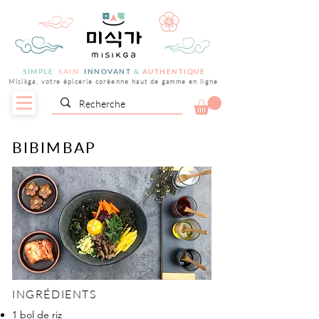
SIMPLE
SAIN
INNOVANT
&
AUTHENTIQUE
Misikga, votre épicerie coréenne haut de gamme en ligne
BIBIMBAP
INGRÉDIENTS
1 bol de riz