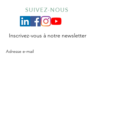
SUIVEZ-NOUS
Inscrivez-vous à notre newsletter
Envoyer
À PROPOS
S.A.V
LA MARQUE MISIKGA
PROTECTION DES DONNÉES
PERSONNELLES
RIZ & CO
GARANTIE PRODUITS
POINTS DE VENTES
RÉTRACTATION
RDV DES CHEFS
CONTACT
CGU / CGV / MENTIONS LÉGALES