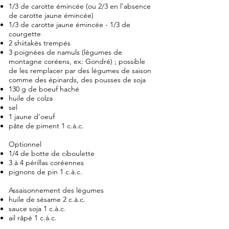
1/3 de carotte émincée (ou 2/3 en l'absence
de carotte jaune émincée)
1/3 de carotte jaune émincée - 1/3 de
courgette
2 shiitakés trempés
3 poignées de namuls (légumes de
montagne coréens, ex: Gondré) ; possible
de les remplacer par des légumes de saison
comme des épinards, des pousses de soja
130 g de boeuf haché
huile de colza
sel
1 jaune d’oeuf
pâte de piment 1 c.à.c.
Optionnel
1/4 de botte de ciboulette
3 à 4 périllas coréennes
pignons de pin 1 c.à.c.
Assaisonnement des légumes
huile de sésame 2 c.à.c.
sauce soja 1 c.à.c.
ail râpé 1 c.à.c.