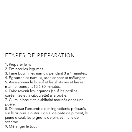
ÉTAPES DE PRÉPARATION
1. Préparer le riz.
2. Émincer les légumes
3. Faire bouillir les namuls pendant 3 à 4 minutes.
4. Égoutter les namuls, assaisonner et mélanger.
5. Assaisonner le boeuf et les shiitakés et laisser
mariner pendant 15 à 30 minutes.
6. Faire revenir les légumes (sauf les périllas
coréennes et la ciboulette) à la poêle.
7. Cuire le bœuf et le shiitaké marinés dans une
poêle.
8. Disposer l'ensemble des ingrédients préparés
sur le riz puis ajouter 1 c.à.s. de pâte de piment, le
jaune d'œuf, les pignons de pin, et l'huile de
sésame.
9. Mélanger le tout