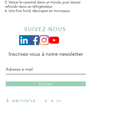
5. Verser le caramel dans un moule, puis laisser
refroidir dans un réfrigérateur.
6. Une fois froid, découper en morceaux
SUIVEZ-NOUS
Inscrivez-vous à notre newsletter
Envoyer
À PROPOS
S.A.V
LA MARQUE MISIKGA
PROTECTION DES DONNÉES
PERSONNELLES
RIZ & CO
GARANTIE PRODUITS