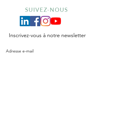
SUIVEZ-NOUS
Inscrivez-vous à notre newsletter
Envoyer
À PROPOS
S.A.V
LA MARQUE MISIKGA
PROTECTION DES DONNÉES
PERSONNELLES
RIZ & CO
GARANTIE PRODUITS
POINTS DE VENTES
RÉTRACTATION
RDV DES CHEFS
CONTACT
CGU / CGV / MENTIONS LÉGALES