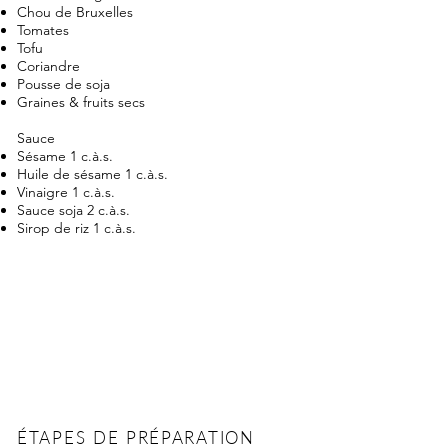
Chou de Bruxelles
Tomates
Tofu
Coriandre
Pousse de soja
Graines & fruits secs
Sauce
Sésame 1 c.à.s.
Huile de sésame 1 c.à.s.
Vinaigre 1 c.à.s.
Sauce soja 2 c.à.s.
Sirop de riz 1 c.à.s.
ÉTAPES DE PRÉPARATION