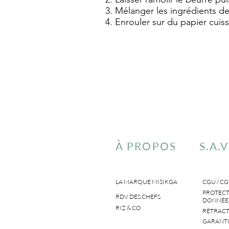
Mélanger les ingrédients de
Enrouler sur du papier cuisso
À PROPOS
S.A.V
LA MARQUE MISIKGA
CGU / CG
PROTECT
RDV DES CHEFS
DONNÉES
RIZ & CO
RÉTRACT
GARANTI