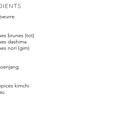
DIENTS
 beurre
ues brunes (tot)
gues dashima
ues nori (gim)
doenjang
épices kimchi
au