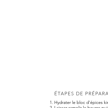
ÉTAPES DE PRÉPAR
Hydrater le bloc d'épices k
Laisser ramolir le beurre pui