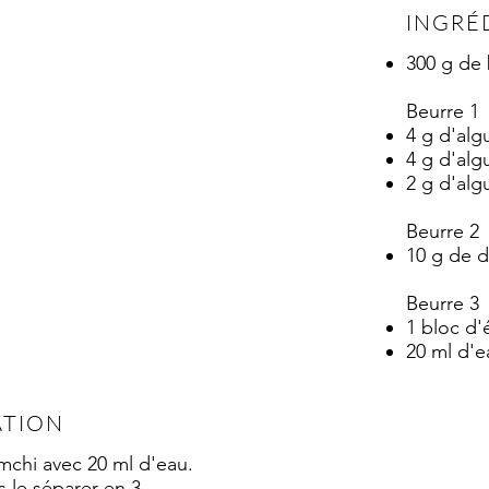
INGRÉ
300 g de
Beurre 1
4 g d'alg
4 g d'al
2 g d'alg
Beurre 2
10 g de 
Beurre 3
1 bloc d'
20 ml d'e
ATION
imchi avec 20 ml d'eau.
s le séparer en 3.