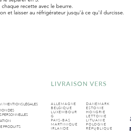
 chaque recette avec le beurre.
n et laisser au réfrigérateur jusqu'à ce qu'il durcisse.
LIVRAISON VERS
ALLEMAGNE
DANEMARK
V / MENTIONS LÉGALES
BELGIQUE
ESTONIE
ION DES
LUXEMBOUR
HONGRIE
 PERSONNELLES
G
LETTONIE
PAYS-BAS
LITUANIE
ATION
MARTINIQUE
POLOGNE
E PRODUITS
IRLANDE
RÉPUBLIQUE