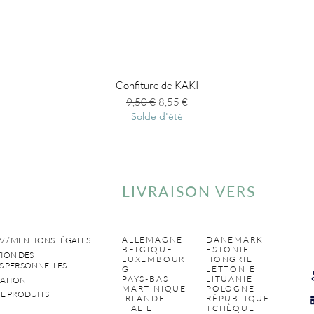
Confiture de KAKI
Prix original
Prix promotionnel
9,50 €
8,55 €
Solde d'été
LIVRAISON VERS
ALLEMAGNE
DANEMARK
V / MENTIONS LÉGALES
BELGIQUE
ESTONIE
ION DES
LUXEMBOUR
HONGRIE
 PERSONNELLES
G
LETTONIE
PAYS-BAS
LITUANIE
ATION
MARTINIQUE
POLOGNE
E PRODUITS
IRLANDE
RÉPUBLIQUE
ITALIE
TCHÈQUE