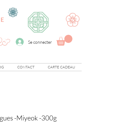
UE
Se connecter
OG
CONTACT
CARTE CADEAU
algues -Miyeok -300g
ix