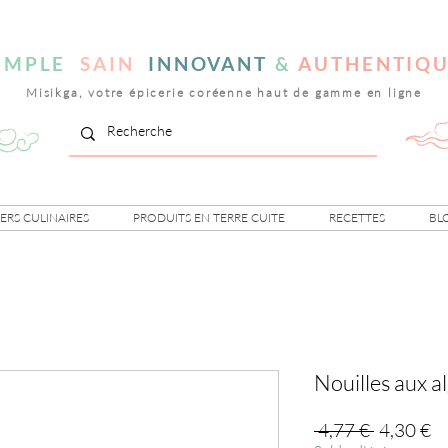
IMPLE
SAIN
INNOVANT
&
AUTHENTIQ
Misikga, votre épicerie coréenne haut de gamme en ligne
IERS CULINAIRES
PRODUITS EN TERRE CUITE
RECETTES
BL
Nouilles aux 
Prix
Pr
 4,77 € 
4,30 €