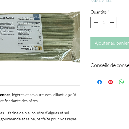
original
p
Solde d'été
Quantité
*
Ajouter au panier
Conseils de cons
Avant ouverture :
à l’abri de la lumiè
sec et frais.
Après ouverture :
éennes
, légères et savoureuses, alliant le goût
conserver dans un e
 et fondante des pâtes.
es – farine de blé, poudre d’algues et sel
e gourmande et saine, parfaite pour vos repas