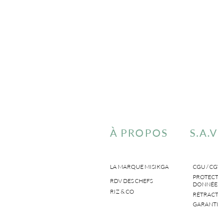
À PROPOS
S.A.V
LA MARQUE MISIKGA
CGU / CG
PROTECT
RDV DES CHEFS
DONNÉES
RIZ & CO
RÉTRACT
GARANTI