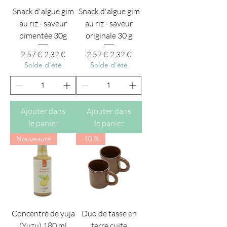
Snack d'algue gim
Snack d'algue gim
au riz - saveur
au riz - saveur
pimentée 30g
originale 30 g
Prix original
Prix promotionnel
Prix original
Prix promotionnel
2,57 €
2,32 €
2,57 €
2,32 €
Solde d'été
Solde d'été
Ajouter dans
Ajouter dans
le panier
le panier
Nouveauté
-10 %
Concentré de yuja
Duo de tasse en
(Yuzu) 180 ml
terre cuite