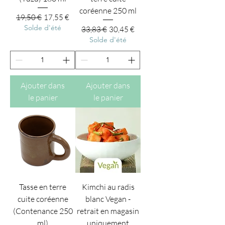
coréenne 250 ml
Prix original
Prix promotionnel
19,50 €
17,55 €
Solde d'été
Prix original
Prix promotionnel
33,83 €
30,45 €
Solde d'été
Ajouter dans
Ajouter dans
le panier
le panier
Tasse en terre
Kimchi au radis
cuite coréenne
blanc Vegan -
(Contenance 250
retrait en magasin
ml)
uniquement