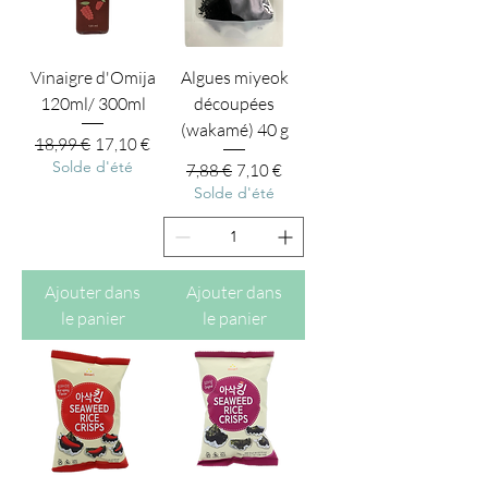
Vinaigre d'Omija
Algues miyeok
120ml/ 300ml
découpées
(wakamé) 40 g
Prix original
Prix promotionnel
18,99 €
17,10 €
Solde d'été
Prix original
Prix promotionnel
7,88 €
7,10 €
Solde d'été
Ajouter dans
Ajouter dans
le panier
le panier