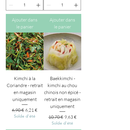
Ajouter dans
Ajouter dans
le panier
le panier
Kimchi à la
Baekkimchi -
Coriandre - retrait
kimchi au chou
en magasin
chinois non épicé -
uniquement
retrait en magasin
uniquement
Prix original
Prix promotionnel
6,90 €
6,21 €
Solde d'été
Prix original
Prix promotionnel
10,70 €
9,63 €
Solde d'été