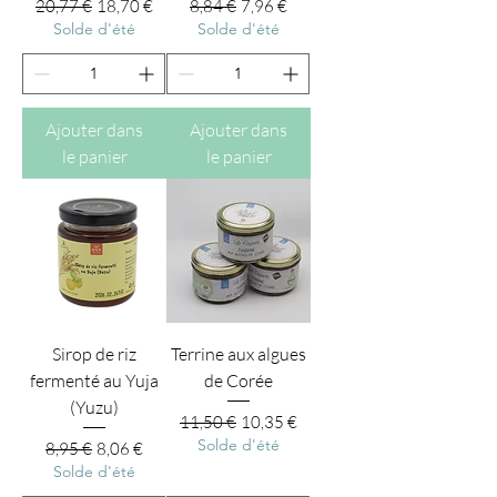
Prix original
Prix promotionnel
Prix original
Prix promotionnel
20,77 €
18,70 €
8,84 €
7,96 €
Solde d'été
Solde d'été
Ajouter dans
Ajouter dans
le panier
le panier
Sirop de riz
Terrine aux algues
fermenté au Yuja
de Corée
(Yuzu)
Prix original
Prix promotionnel
11,50 €
10,35 €
Solde d'été
Prix original
Prix promotionnel
8,95 €
8,06 €
Solde d'été