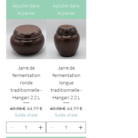
Ajouter dans
Ajouter dans
le panier
le panier
Jarre de
Jarre de
fermentation
fermentation
ronde
longue
traditionnelle -
traditionnelle -
Hangari 2.2 L
Hangari 2.2 L
Prix original
Prix promotionnel
Prix original
Prix promotionnel
49,98 €
44,99 €
49,98 €
44,99 €
Solde d'été
Solde d'été