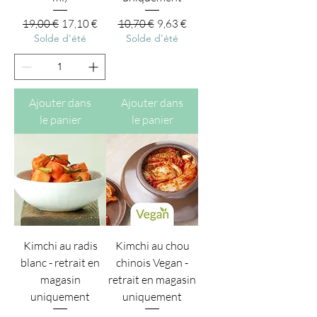
Prix original
Prix promotionnel
Prix original
Prix promotionnel
19,00 €
17,10 €
10,70 €
9,63 €
Solde d'été
Solde d'été
Ajouter dans
Ajouter dans
le panier
le panier
Kimchi au radis
Kimchi au chou
blanc - retrait en
chinois Vegan -
magasin
retrait en magasin
uniquement
uniquement