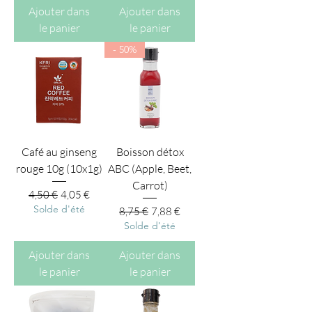
Ajouter dans
Ajouter dans
le panier
le panier
- 50%
Café au ginseng
Boisson détox
rouge 10g (10x1g)
ABC (Apple, Beet,
Carrot)
Prix original
Prix promotionnel
4,50 €
4,05 €
Solde d'été
Prix original
Prix promotionnel
8,75 €
7,88 €
Solde d'été
Ajouter dans
Ajouter dans
le panier
le panier