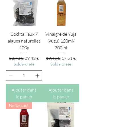
Cocktail aux 7
Vinaigre de Yuja
algues naturelles
(yuzu) 120ml/
100g
300ml
Prix original
Prix promotionnel
Prix original
Prix promotionnel
32,70 €
29,43 €
19,45 €
17,51 €
Solde d'été
Solde d'été
Ajouter dans
Ajouter dans
le panier
le panier
Nouveauté