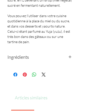
sucre, le riz devenant un sirop (miel végétal)
sucré en fermentant naturellement.
Vous pouvez l'utiliser dans votre cuisine
quotidienne à la place du miel ou du sucre,
et dans vos desserts et yaourts nature.
Celui-ci étant parfumé au Yuja (yuzu), il est
très bon dans des gâteaux ou sur une
tartine de pain.
Ingrédients
Sirop de riz (riz, huile de malt, riz brun
complet, riz gluant, riz brun glutineux, jus
de poire), jus de yuzu (Corée)
Peut contenir des traces de soja, blé,
pêche et tomate.
Articles similaires