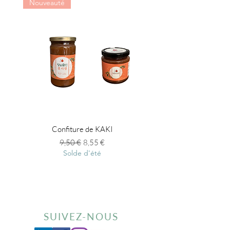
Nouveauté
Confiture de KAKI
Infusion en gelée au gi
Prix original
Prix promotionnel
9,50 €
8,55 €
Solde d'été
SUIVEZ-NOUS