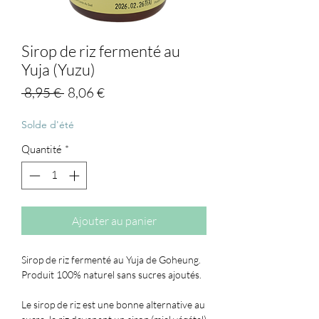
Sirop de riz fermenté au
Yuja (Yuzu)
Prix
Prix
 8,95 € 
8,06 €
original
promotionnel
Solde d'été
Quantité
*
Ajouter au panier
Sirop de riz fermenté au Yuja de Goheung.
Produit 100% naturel sans sucres ajoutés.
Le sirop de riz est une bonne alternative au