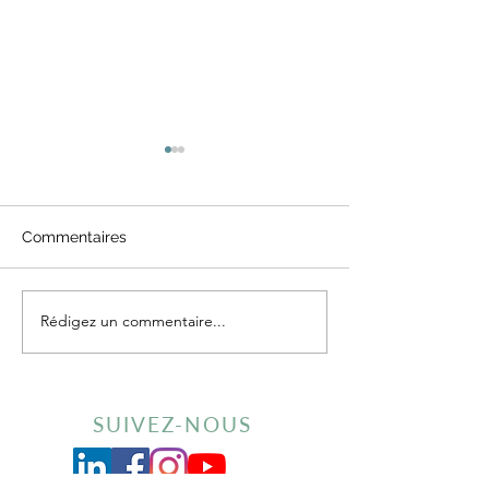
Commentaires
Rédigez un commentaire...
Seollal, le nouvel an
Champignon P
coréen approche !
(shiitake) 표고
SUIVEZ-NOUS