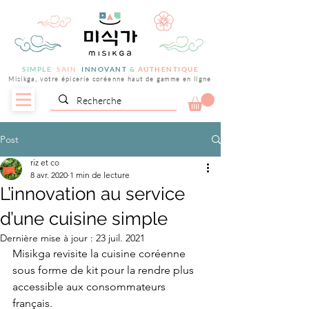
SIMPLE
SAIN
INNOVANT
&
AUTHENTIQUE
Misikga, votre épicerie coréenne haut de gamme en ligne
Post
riz et co
8 avr. 2020
1 min de lecture
L’innovation au service
d’une cuisine simple
Dernière mise à jour :
23 juil. 2021
Misikga revisite la cuisine coréenne 
sous forme de kit pour la rendre plus 
accessible aux consommateurs 
français. 